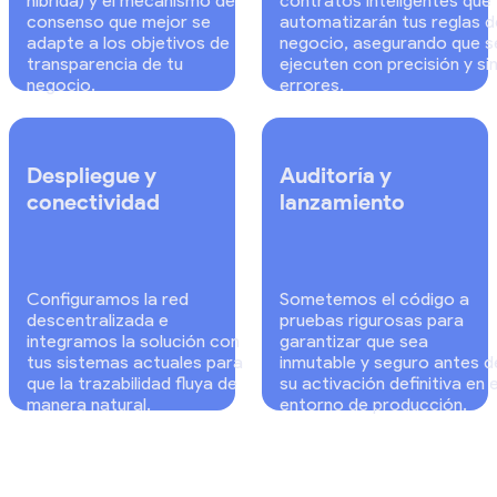
híbrida) y el mecanismo de
contratos inteligentes que
consenso que mejor se
automatizarán tus reglas d
adapte a los objetivos de
negocio, asegurando que s
transparencia de tu
ejecuten con precisión y si
negocio.
errores.
Despliegue y
Auditoría y
conectividad
lanzamiento
Configuramos la red
Sometemos el código a
descentralizada e
pruebas rigurosas para
integramos la solución con
garantizar que sea
tus sistemas actuales para
inmutable y seguro antes d
que la trazabilidad fluya de
su activación definitiva en e
manera natural.
entorno de producción.