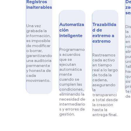
Registros
De
inalterables
za
se
Automatiza
Trazabilida
Una vez
Di
ción
d de
grabada la
la
inteligente
extremo a
información,
in
es imposible
extremo
en
de modificar
ro
Programamo
o borrar,
eli
s acuerdos
Rastreamos
garantizando
pu
que se
cada activo
una auditoría
ún
ejecutan
en tiempo
permanente
fal
automática
real a lo largo
y honesta de
ha
mente
de toda la
cada
qu
cuando se
cadena,
movimiento.
si
cumplen las
asegurando
pr
condiciones,
la
te
eliminando la
transparenci
de
necesidad de
a total desde
intermediario
la creación
s y errores de
hasta la
gestión.
entrega final.