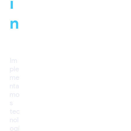
i
n
Im
ple
me
nta
mo
s
tec
nol
ogí