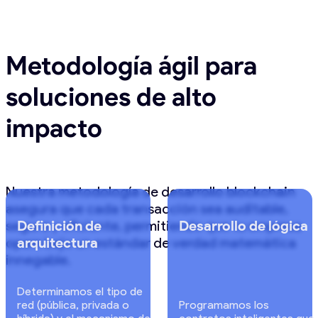
Metodología ágil para
soluciones de alto
impacto
Nuestra metodología de desarrollo blockchain
asegura que cada transacción sea auditable,
segura y eficiente, permitiendo que tu empresa
Definición de
Desarrollo de lógica
opere bajo un estándar de verdad matemática
arquitectura
innegable.
Determinamos el tipo de
red (pública, privada o
Programamos los