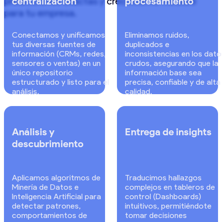
predicciones exactas y crecimiento medible
centralización
procesamiento
para tu empresa.
Conectamos y unificamos
Eliminamos ruidos,
tus diversas fuentes de
duplicados e
información (CRMs, redes,
inconsistencias en los dato
sensores o ventas) en un
crudos, asegurando que la
único repositorio
información base sea
estructurado y listo para el
precisa, confiable y de alta
análisis.
calidad.
Análisis y
Entrega de insights
descubrimiento
Aplicamos algoritmos de
Traducimos hallazgos
Minería de Datos e
complejos en tableros de
Inteligencia Artificial para
control (Dashboards)
detectar patrones,
intuitivos, permitiéndote
comportamientos de
tomar decisiones