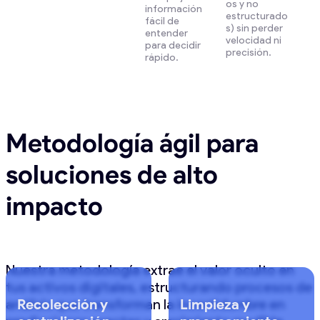
os y no
información
estructurado
fácil de
s) sin perder
entender
velocidad ni
para decidir
precisión.
rápido.
Metodología ágil para
soluciones de alto
impacto
Nuestra metodología extrae el valor oculto en
tus activos digitales, estructurando procesos de
análisis que transforman la incertidumbre en
Recolección y
Limpieza y