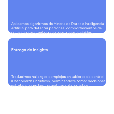
Aplicamos algoritmos de Minería de Datos e Inteligencia
Artificial para detectar patrones, comportamientos de
consumo y anomalías que pasan desapercibidas.
Entrega de insights
Traducimos hallazgos complejos en tableros de control
(Dashboards) intuitivos, permitiéndote tomar decisiones
estratégicas en tiempo real con solo un vistazo.