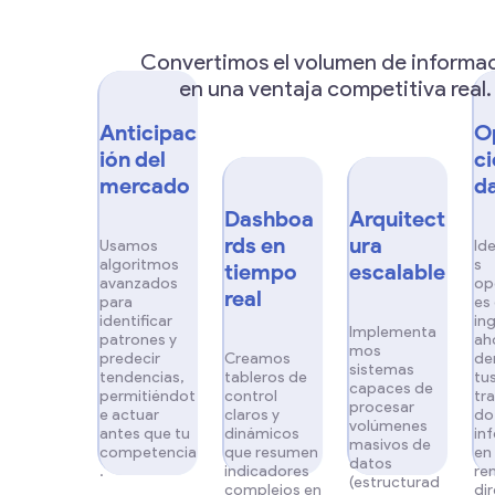
Convertimos el volumen de informa
en una ventaja competitiva real.
Anticipac
O
ión del
ci
mercado
d
Dashboa
Arquitect
rds en
ura
Usamos
Id
algoritmos
s
tiempo
escalable
avanzados
op
real
para
es
identificar
in
Implementa
patrones y
ah
mos
predecir
Creamos
de
sistemas
tendencias,
tableros de
tu
capaces de
permitiéndot
control
tr
procesar
e actuar
claros y
do
volúmenes
antes que tu
dinámicos
in
masivos de
competencia
que resumen
en
datos
.
indicadores
re
(estructurad
complejos en
di