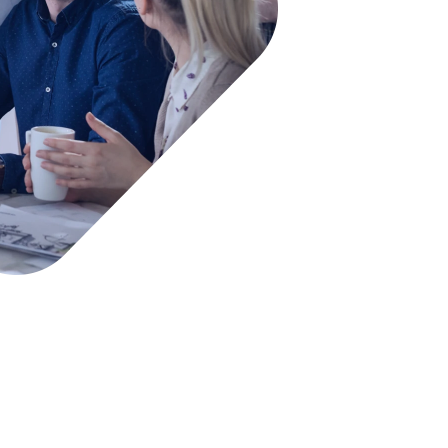
negocio para diseñar la solución
tecnológica que mejor responda a 
objetivos estratégicos.
Desarrollo ágil e in
Implementamos tecnolo
personalizadas mediant
planificación meticulosa
rapidez y adaptabilidad 
requerimientos.
Garantía de calidad y sol
Sometemos cada desarrollo a 
rigurosas para asegurar produc