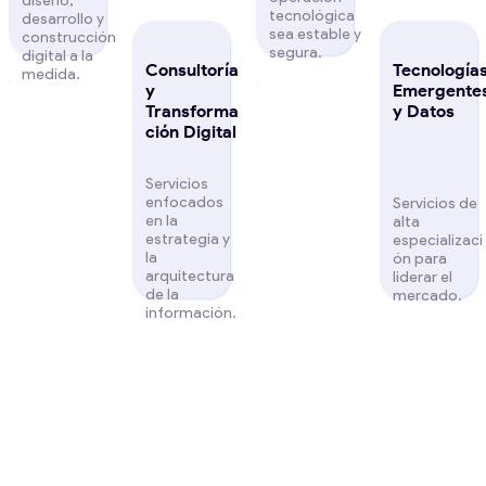
diseño,
tecnológica
desarrollo y
sea estable y
construcción
segura.
digital a la
Consultoría
Tecnología
medida.
y
Emergente
Transforma
y Datos
ción Digital
Servicios
enfocados
Servicios de
en la
alta
estrategia y
especializaci
la
ón para
arquitectura
liderar el
de la
mercado.
información.